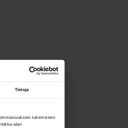
Tietoja
 ominaisuuksien tukemiseen
tiikka-alan