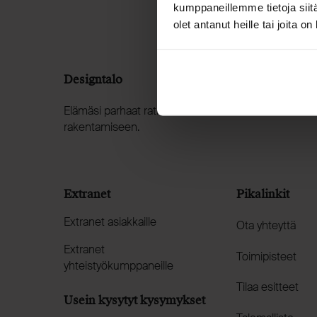
kumppaneillemme tietoja siitä
olet antanut heille tai joita o
Designtalo
Elämäsi parhaat ratkaisut muuttovalmiin kodin
rakentamiseen.
Extranet
Pikalinkit
Extranet asiakkaille
Ota yhteyttä
Extranet
Toimipisteet
yhteistyökumppaneille
Tilaa esitteet
Usein kysytyt kysymykset