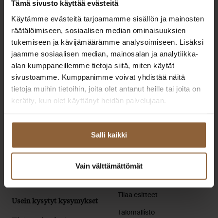
Tämä sivusto käyttää evästeitä
Käytämme evästeitä tarjoamamme sisällön ja mainosten
Miika Nylander
räätälöimiseen, sosiaalisen median ominaisuuksien
tukemiseen ja kävijämäärämme analysoimiseen. Lisäksi
Lue lisää
jaamme sosiaalisen median, mainosalan ja analytiikka-
alan kumppaneillemme tietoja siitä, miten käytät
sivustoamme. Kumppanimme voivat yhdistää näitä
tietoja muihin tietoihin, joita olet antanut heille tai joita on
kerätty, kun olet käyttänyt heidän palvelujaan.
Designtalo
Salli kaikki
Elämäsi parhaat ratkaisut muuttovalmiin kodin rakentamiseen.
Extranet
Pikalinkit
Extranet asiakkaille
Ota yhteyttä
Vain välttämättömät
Extranet
Toimipisteet
yhteistyökumppaneille
Tilaa esitteet
Usein kysytyt kysymykset
Talomallisto