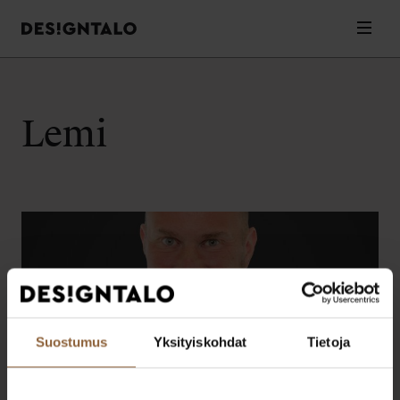
Designtalo
Valik
Siirry
sisältöön
Lemi
Suostumus
Yksityiskohdat
Tietoja