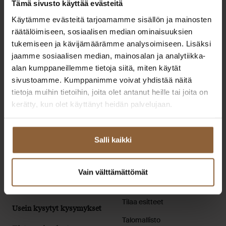
Tämä sivusto käyttää evästeitä
Käytämme evästeitä tarjoamamme sisällön ja mainosten
Jere Sorila
räätälöimiseen, sosiaalisen median ominaisuuksien
tukemiseen ja kävijämäärämme analysoimiseen. Lisäksi
Lue lisää
jaamme sosiaalisen median, mainosalan ja analytiikka-
alan kumppaneillemme tietoja siitä, miten käytät
sivustoamme. Kumppanimme voivat yhdistää näitä
tietoja muihin tietoihin, joita olet antanut heille tai joita on
kerätty, kun olet käyttänyt heidän palvelujaan.
Designtalo
Salli kaikki
Elämäsi parhaat ratkaisut muuttovalmiin kodin rakentamiseen.
Extranet
Pikalinkit
Extranet asiakkaille
Ota yhteyttä
Vain välttämättömät
Extranet
Toimipisteet
yhteistyökumppaneille
Tilaa esitteet
Usein kysytyt kysymykset
Talomallisto