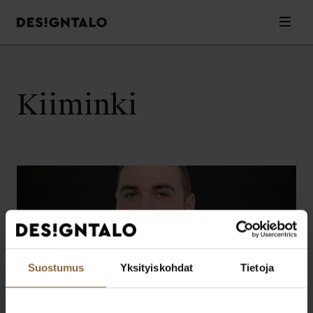
Designtalo
Valik
Siirry
sisältöön
Kiiminki
Suostumus
Yksityiskohdat
Tietoja