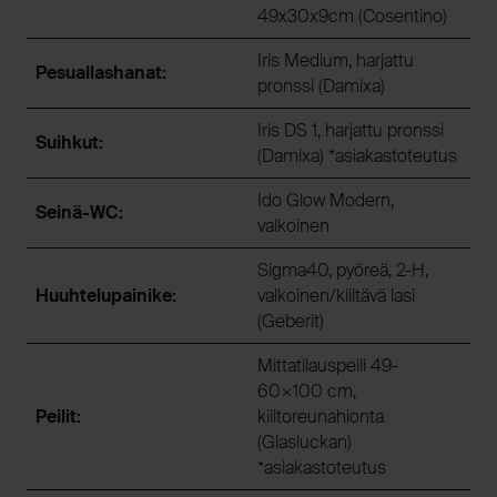
49x30x9cm (Cosentino)
Iris Medium, harjattu
Pesuallashanat:
pronssi (Damixa)
Iris DS 1, harjattu pronssi
Suihkut:
(Damixa) *asiakastoteutus
Ido Glow Modern,
Seinä-WC:
valkoinen
Sigma40, pyöreä, 2-H,
Huuhtelupainike:
valkoinen/kiiltävä lasi
(Geberit)
Mittatilauspeili 49-
60×100 cm,
Peilit:
kiiltoreunahionta
(Glasluckan)
*asiakastoteutus