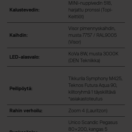
MINI-nuppivedin 518,
Kalustevedin:
harjattu pronssi (Topi-
Keittiöt)
Visor pimennyskaihdin,
Kaihdin:
musta 7757 / RAL9005
(Visor)
KoVa 8W, musta 3000K
LED-alasvalo:
(DEN Tekniikka)
Tikkurila Symphony M425,
Teknos Futura Aqua 90,
Peilipöytä:
kiiltoryhmä 1 täyskiiltävä
*asiakastoteutus
Rahin verhoilu:
Zoom 4 (Lauritzon)
Unico Scandic Pegasus
80×200, kangas 5