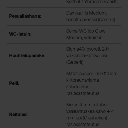
Keittiöt / Ylämaan Graniitti)
Damixa Iris Medium,
Pesuallashana:
harjattu pronssi (Damixa)
Seinä-WC Ido Glow
WC-istuin:
Modern, valkoinen
Sigma40, pyöreä, 2-H,
Huuhtelupainike:
valkoinen/kiiltävä lasi
(Geberit)
Mittatilauspeili 60x120cm,
kiiltoreunahionta
Peili:
(Glasluckan)
*asiakastoteutus
Kirkas 4 mm raitalasi +
vaaleanruskea kalvo + 4
Raitalasi:
mm lasi (Glasluckan)
*asiakastoteutus