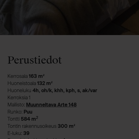
Perustiedot
Kerrosala
163 m²
Huoneistoala
132 m²
Huoneluku
4h, oh/k, khh, kph, s, ak/var
Kerroksia 1
Mallisto:
Muunneltava
Arte 148
Runko:
Puu
2
Tontti
584 m
Tontin rakennusoikeus
300 m²
E-luku:
39