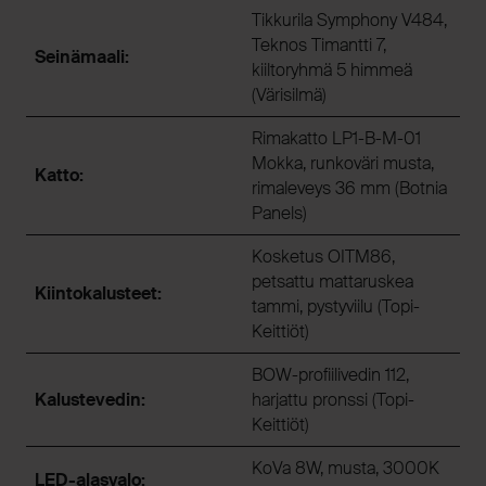
Tikkurila Symphony V484,
Teknos Timantti 7,
Seinämaali:
kiiltoryhmä 5 himmeä
(Värisilmä)
Rimakatto LP1-B-M-01
Mokka, runkoväri musta,
Katto:
rimaleveys 36 mm (Botnia
Panels)
Kosketus OITM86,
petsattu mattaruskea
Kiintokalusteet:
tammi, pystyviilu (Topi-
Keittiöt)
BOW-profiilivedin 112,
Kalustevedin:
harjattu pronssi (Topi-
Keittiöt)
KoVa 8W, musta, 3000K
LED-alasvalo: