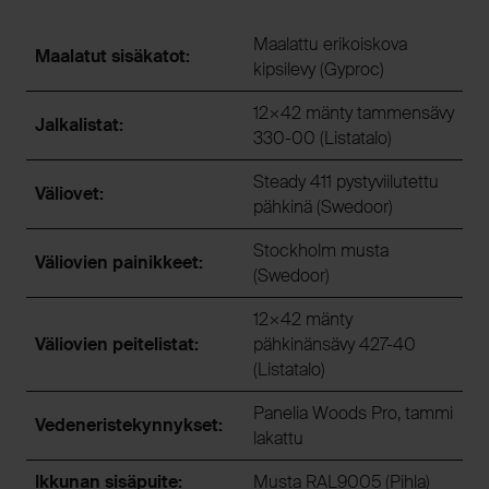
Maalattu erikoiskova
Maalatut sisäkatot:
kipsilevy (Gyproc)
12×42 mänty tammensävy
Jalkalistat:
330-00 (Listatalo)
Steady 411 pystyviilutettu
Väliovet:
pähkinä (Swedoor)
Stockholm musta
Väliovien painikkeet:
(Swedoor)
12×42 mänty
Väliovien peitelistat:
pähkinänsävy 427-40
(Listatalo)
Panelia Woods Pro, tammi
Vedeneristekynnykset:
lakattu
Ikkunan sisäpuite:
Musta RAL9005 (Pihla)