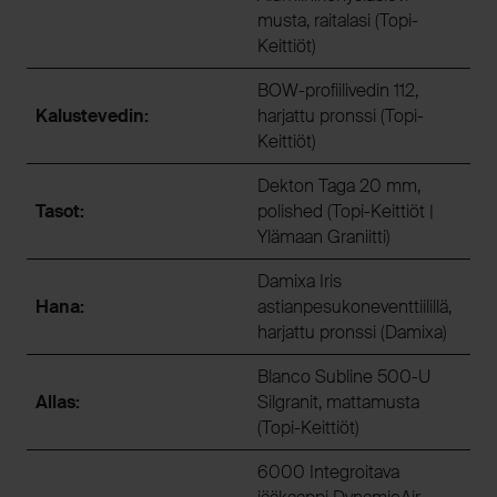
musta, raitalasi (Topi-
Keittiöt)
BOW-profiilivedin 112,
Kalustevedin:
harjattu pronssi (Topi-
Keittiöt)
Dekton Taga 20 mm,
Tasot:
polished (Topi-Keittiöt |
Ylämaan Graniitti)
Damixa Iris
Hana:
astianpesukoneventtiilillä,
harjattu pronssi (Damixa)
Blanco Subline 500-U
Allas:
Silgranit, mattamusta
(Topi-Keittiöt)
6000 Integroitava