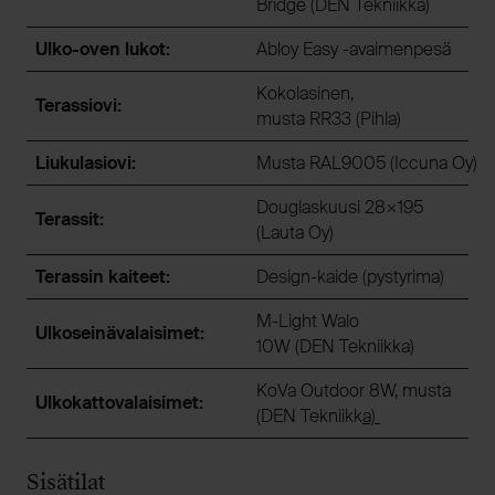
Bridge (DEN Tekniikka)
Ulko-oven lukot:
Abloy Easy -avaimenpesä
Kokolasinen,
Terassiovi:
musta RR33 (Pihla)
Liukulasiovi:
Musta RAL9005 (Iccuna Oy)
Douglaskuusi 28×195
Terassit:
(Lauta Oy)
Terassin kaiteet:
Design-kaide (pystyrima)
M-Light Walo
Ulkoseinävalaisimet:
10W (DEN Tekniikka)
KoVa Outdoor 8W, musta
Ulkokattovalaisimet:
(DEN Tekniikk
a)
Sisätilat