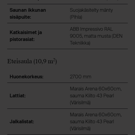
Saunan ikkunan
Suojakäsitelty mänty
sisäpuite:
(Pihla)
ABB Impressivo RAL
Katkaisimet ja
9005, matta musta (DEN
pistorasiat:
Tekniikka)
2
Eteisaula (10,9 m
)
Huonekorkeus:
2700 mm
Marais Arena 60x60cm,
Lattiat:
sauma Kiilto 43 Pearl
(Värisilmä)
Marais Arena 60x60cm,
Jalkalistat:
sauma Kiilto 43 Pearl
(Värisilmä)