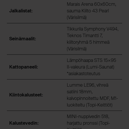
Marais Arena 60x60cm,
Jalkalistat:
sauma Kiilto 43 Pearl
(Värisilmä)
Tikkurila Symphony V494,
Teknos Timantti 7,
Seinämaalit:
kiiltoryhmä 5 himmeä
(Värisilmä)
Lämpöhaapa STS 15×95
Kattopaneeli:
II-valeura (Lumi-Saunat)
*asiakastoteutus
Lumme LE96, vihreä
satiini 18mm,
Kiintokalusteet:
kalvopinnoitettu MDF, M1-
luokiteltu (Topi-Keittiöt)
MINI-nuppivedin 518,
Kalustevedin:
harjattu pronssi (Topi-