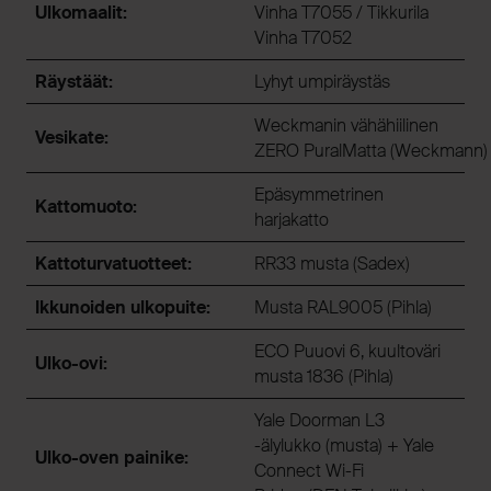
Ulkomaalit:
Vinha T7055 / Tikkurila
Vinha T7052
Räystäät:
Lyhyt umpiräystäs
Weckmanin vähähiilinen
Vesikate:
ZERO PuralMatta (Weckmann
Epäsymmetrinen
Kattomuoto:
harjakatto
Kattoturvatuotteet:
RR33 musta (Sadex)
Ikkunoiden ulkopuite:
Musta RAL9005 (Pihla)
ECO Puuovi 6, kuultoväri
Ulko-ovi:
musta 1836 (Pihla)
Yale Doorman L3
-älylukko (musta) + Yale
Ulko-oven painike:
Connect Wi-Fi