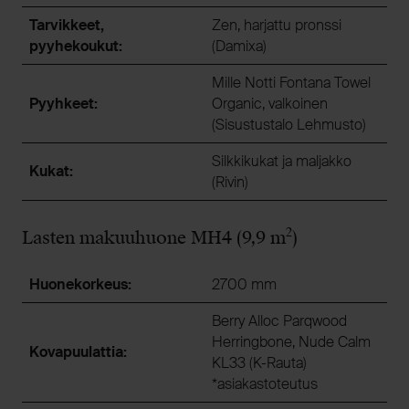
Tarvikkeet,
Zen, harjattu pronssi
pyyhekoukut:
(Damixa)
Mille Notti Fontana Towel
Pyyhkeet:
Organic, valkoinen
(Sisustustalo Lehmusto)
Silkkikukat ja maljakko
Kukat:
(Rivin)
2
Lasten makuuhuone MH4 (9,9 m
)
Huonekorkeus:
2700 mm
Berry Alloc Parqwood
Herringbone, Nude Calm
Kovapuulattia:
KL33 (K-Rauta)
*asiakastoteutus