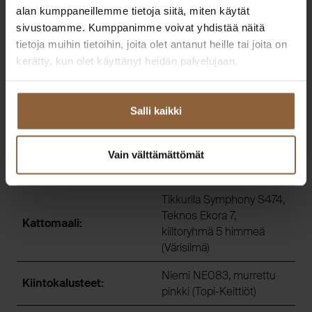
alan kumppaneillemme tietoja siitä, miten käytät
Huonekorkeus:
2700 mm
sivustoamme. Kumppanimme voivat yhdistää näitä
tietoja muihin tietoihin, joita olet antanut heille tai joita on
Berry Alloc Parqwood
kerätty, kun olet käyttänyt heidän palvelujaan.
Herringbone, Nude Calm
Kovapuulattia:
KL33 (K-Rauta)
*asiakastoteutus
Salli kaikki
Tikkurila Symphony S474,
Teknos Ekora 7,
Seinämaali:
kiiltoryhmä 5 himmeä
Vain välttämättömät
(Värisilmä)
Tikkurila Symphony S474,
Teknos Ekora 7,
Kattomaali:
kiiltoryhmä 5 himmeä
(Värisilmä)
Niemi NE083, murrettu
Kiintokalusteet:
pinkki (Topi-Keittiöt)