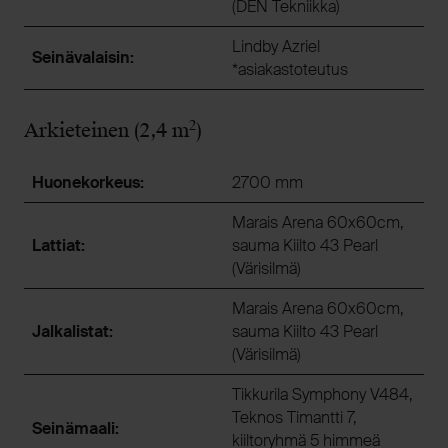
(DEN Tekniikka)
Lindby Azriel
Seinävalaisin:
*asiakastoteutus
2
Arkieteinen (2,4 m
)
Huonekorkeus:
2700 mm
Marais Arena 60x60cm,
Lattiat:
sauma Kiilto 43 Pearl
(Värisilmä)
Marais Arena 60x60cm,
Jalkalistat:
sauma Kiilto 43 Pearl
(Värisilmä)
Tikkurila Symphony V484,
Teknos Timantti 7,
Seinämaali:
kiiltoryhmä 5 himmeä