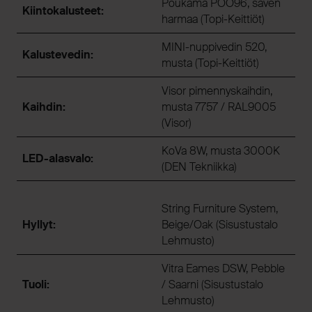
Poukama POO96, saven
Kiintokalusteet:
harmaa (Topi-Keittiöt)
MINI-nuppivedin 520,
Kalustevedin:
musta (Topi-Keittiöt)
Visor pimennyskaihdin,
Kaihdin:
musta 7757 / RAL9005
(Visor)
KoVa 8W, musta 3000K
LED-alasvalo:
(DEN Tekniikka)
String Furniture System,
Hyllyt:
Beige/Oak (Sisustustalo
Lehmusto)
Vitra Eames DSW, Pebble
Tuoli:
/ Saarni (Sisustustalo
Lehmusto)