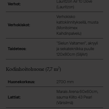
Lauritzon Air 10 Dove
Verhot:
(Lauritzon)
Verhokisko
kattokiinnityksellä, musta
Verhokiskot:
(Monitoimex
Kaihdinpalvelu)
“Sielun Valtameri“, akryyli
Taideteos:
ja sekatekniikka puulle
120x80cm (SiljArt)
2
Kodinhoitohuone (7,7 m
)
Huonekorkeus:
2700 mm
Marais Arena 60x60cm,
Lattiat:
sauma Kiilto 43 Pearl
(Värisilmä)