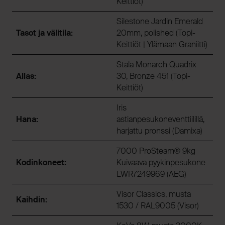
Keittiöt)
Silestone Jardin Emerald
Tasot ja välitila:
20mm, polished (Topi-
Keittiöt | Ylämaan Graniitti)
Stala Monarch Quadrix
Allas:
30, Bronze 451 (Topi-
Keittiöt)
Iris
Hana:
astianpesukoneventtiilillä,
harjattu pronssi (Damixa)
7000 ProSteam® 9kg
Kodinkoneet:
Kuivaava pyykinpesukone
LWR7249969 (AEG)
Visor Classics, musta
Kaihdin:
1530 / RAL9005 (Visor)