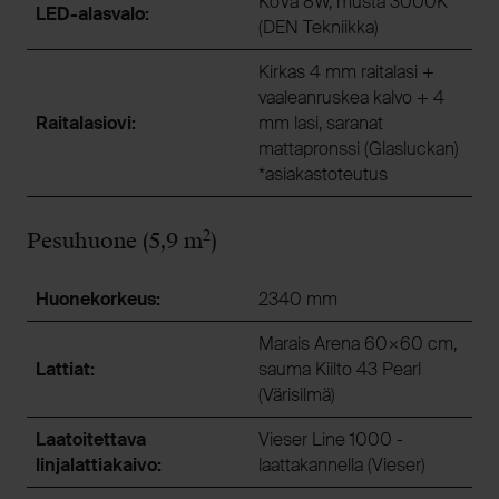
KoVa 8W, musta 3000K
LED-alasvalo:
(DEN Tekniikka)
Kirkas 4 mm raitalasi +
vaaleanruskea kalvo + 4
Raitalasiovi:
mm lasi, saranat
mattapronssi (Glasluckan)
*asiakastoteutus
2
Pesuhuone (5,9 m
)
Huonekorkeus:
2340 mm
Marais Arena 60×60 cm,
Lattiat:
sauma Kiilto 43 Pearl
(Värisilmä)
Laatoitettava
Vieser Line 1000 -
linjalattiakaivo:
laattakannella (Vieser)