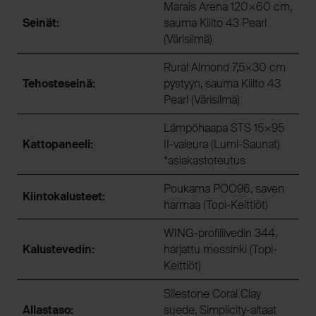
Marais Arena 120×60 cm,
Seinät:
sauma Kiilto 43 Pearl
(Värisilmä)
Rural Almond 7,5×30 cm
Tehosteseinä:
pystyyn, sauma Kiilto 43
Pearl (Värisilmä)
Lämpöhaapa STS 15×95
Kattopaneeli:
II-valeura (Lumi-Saunat)
*asiakastoteutus
Poukama POO96, saven
Kiintokalusteet:
harmaa (Topi-Keittiöt)
WING-profiilivedin 344,
Kalustevedin:
harjattu messinki (Topi-
Keittiöt)
Silestone Coral Clay
Allastaso:
suede, Simplicity-altaat