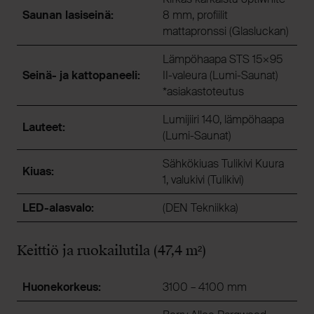
Saunan lasiseinä:
8 mm, profiilit
mattapronssi (Glasluckan)
Lämpöhaapa STS 15×95
Seinä- ja kattopaneeli:
II-valeura (Lumi-Saunat)
*asiakastoteutus
Lumijiiri 140, lämpöhaapa
Lauteet:
(Lumi-Saunat)
Sähkökiuas Tulikivi Kuura
Kiuas:
1, valukivi (Tulikivi)
LED-alasvalo:
(DEN Tekniikka)
Keittiö ja ruokailutila (47,4 m²)
Huonekorkeus:
3100 – 4100 mm