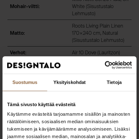
Mohair-viltti:
White (Sisustustalo
Lehmusto)
Roots Living Plain Linen
Matto:
170×240 cm, Natural
(Sisustustalo Lehmusto)
Verhot:
Air 10 Dove (Lauritzon)
Verhokisko
kattokiinnityksellä, musta
Verhokiskot:
(Monitoimex
Suostumus
Yksityiskohdat
Tietoja
Kaihdinpalvelu)
“Pohjavirta“, akryyli ja
Tämä sivusto käyttää evästeitä
Taideteos:
sekatekniikka puulle
120×80 cm (SiljArt)
Käytämme evästeitä tarjoamamme sisällön ja mainosten
räätälöimiseen, sosiaalisen median ominaisuuksien
tukemiseen ja kävijämäärämme analysoimiseen. Lisäksi
2
Lasten makuuhuone MH3 (10,1 m
)
jaamme sosiaalisen median, mainosalan ja analytiikka-