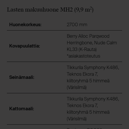
2
Lasten makuuhuone MH2 (9,9 m
)
Huonekorkeus:
2700 mm
Berry Alloc Parqwood
Herringbone, Nude Calm
Kovapuulattia:
KL33 (K-Rauta)
*asiakastoteutus
Tikkurila Symphony K486,
Teknos Ekora 7,
Seinämaali:
kiiltoryhmä 5 himmeä
(Värisilmä)
Tikkurila Symphony K486,
Teknos Ekora 7,
Kattomaali:
kiiltoryhmä 5 himmeä
(Värisilmä)