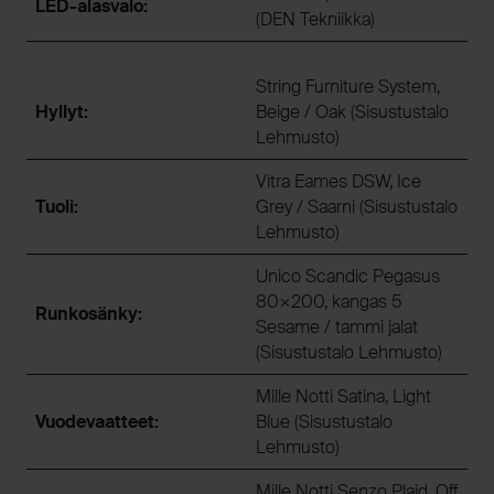
LED-alasvalo:
(DEN Tekniikka)
String Furniture System,
Hyllyt:
Beige / Oak (Sisustustalo
Lehmusto)
Vitra Eames DSW, Ice
Tuoli:
Grey / Saarni (Sisustustalo
Lehmusto)
Unico Scandic Pegasus
80×200, kangas 5
Runkosänky:
Sesame / tammi jalat
(Sisustustalo Lehmusto)
Mille Notti Satina, Light
Vuodevaatteet:
Blue (Sisustustalo
Lehmusto)
Mille Notti Senzo Plaid, Off