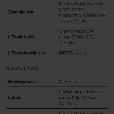
Kirkas karkaistu optiwhite
8 mm, profiilit
Tilanjakolasit:
mattapronssi (Glasluckan)
*asiakastoteutus
Airam Compact 5W,
LED-alasvalo:
musta 3000K (DEN
Tekniikka)
LED-nauhavalaisin:
(DEN Tekniikka)
2
Sauna (3,3 m
)
Huonekorkeus:
2340 mm
Replace Beige 10x10cm,
Lattiat:
sauma Kiilto 43 Pearl
(Värisilmä)
Kirkas karkaistu optiwhite