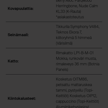
Berry Alloc Parqwood
Herringbone, Nude Calm
Kovapuulattia:
KL33 (K-Rauta)
*asiakastoteutus
Tikkurila Symphony V484,
Teknos Ekora 7,
Seinämaali:
kiiltoryhmä 5 himmeä
(Värisilmä)
Rimakatto LP1-B-M-01
Mokka, runkoväri musta,
Katto:
rimaleveys 36 mm (Botnia
Panels)
Kosketus OITM86,
petsattu mattaruskea
tammi, pystyviilu (Topi-
Keittiöt) Kosketus OIP12,
Kiintokalusteet:
cappuccino (Topi-Keittiöt)
Alumiinikehyslasiovi