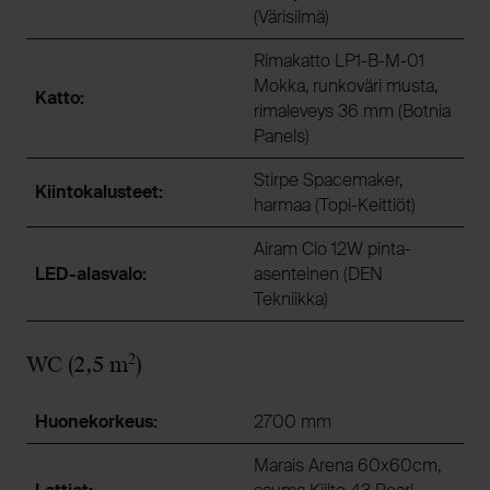
(Värisilmä)
Rimakatto LP1-B-M-01
Mokka, runkoväri musta,
Katto:
rimaleveys 36 mm (Botnia
Panels)
Stirpe Spacemaker,
Kiintokalusteet:
harmaa (Topi-Keittiöt)
Airam Cio 12W pinta-
LED-alasvalo:
asenteinen (DEN
Tekniikka)
2
WC (2,5 m
)
Huonekorkeus:
2700 mm
Marais Arena 60x60cm,