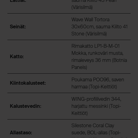
Lattiat:
sauma Kiilto 43 Pearl
(Värisilmä)
Wave Wall Tortora
Seinät:
30x60cm, sauma Kiilto 41
Stone (Värisilmä)
Rimakatto LP1-B-M-01
Mokka, runkoväri musta,
Katto:
rimaleveys 36 mm (Botnia
Panels)
Poukama POO96, saven
Kiintokalusteet:
harmaa (Topi-Keittiöt)
WING-profiilivedin 344,
Kalustevedin:
harjattu messinki (Topi-
Keittiöt)
Silestone Coral Clay
Allastaso:
suede, BOL-allas (Topi-