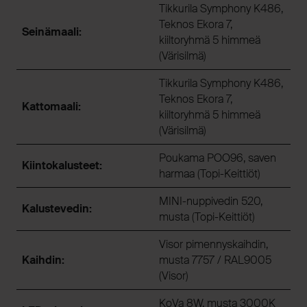
Tikkurila Symphony K486,
Teknos Ekora 7,
Seinämaali:
kiiltoryhmä 5 himmeä
(Värisilmä)
Tikkurila Symphony K486,
Teknos Ekora 7,
Kattomaali:
kiiltoryhmä 5 himmeä
(Värisilmä)
Poukama POO96, saven
Kiintokalusteet:
harmaa (Topi-Keittiöt)
MINI-nuppivedin 520,
Kalustevedin:
musta (Topi-Keittiöt)
Visor pimennyskaihdin,
Kaihdin:
musta 7757 / RAL9005
(Visor)
KoVa 8W, musta 3000K