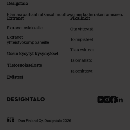
Designtalo
Elämäsi parhaat ratkaisut muuttovalmiin kodin rakentamiseen.
Extranet
Pikalinkit
Extranet asiakkaille
Ota yhteyttä
Extranet
Toimipisteet
yhteistyökumppaneille
Tilaa esitteet
Usein kysytyt kysymykset
Talomallisto
Tietosuojaseloste
Taloesittelyt
Evästeet
Youtube
Instagram
Facebook
Linked
Den Finland Oy, Designtalo 2026