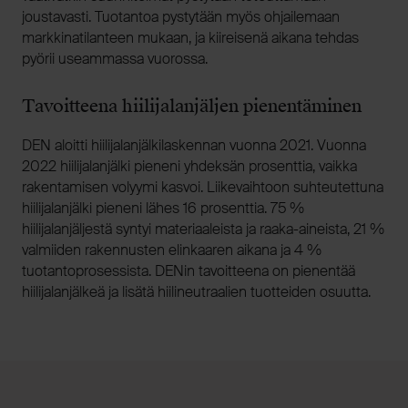
joustavasti. Tuotantoa pystytään myös ohjailemaan
markkinatilanteen mukaan, ja kiireisenä aikana tehdas
pyörii useammassa vuorossa.
Tavoitteena hiilijalanjäljen pienentäminen
DEN aloitti hiilijalanjälkilaskennan vuonna 2021. Vuonna
2022 hiilijalanjälki pieneni yhdeksän prosenttia, vaikka
rakentamisen volyymi kasvoi. Liikevaihtoon suhteutettuna
hiilijalanjälki pieneni lähes 16 prosenttia. 75 %
hiilijalanjäljestä syntyi materiaaleista ja raaka-aineista, 21 %
valmiiden rakennusten elinkaaren aikana ja 4 %
tuotantoprosessista. DENin tavoitteena on pienentää
hiilijalanjälkeä ja lisätä hiilineutraalien tuotteiden osuutta.