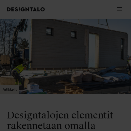
Designtalo
Valik
Siirry
sisältöön
Artikkelit
Designtalojen elementit
rakennetaan omalla